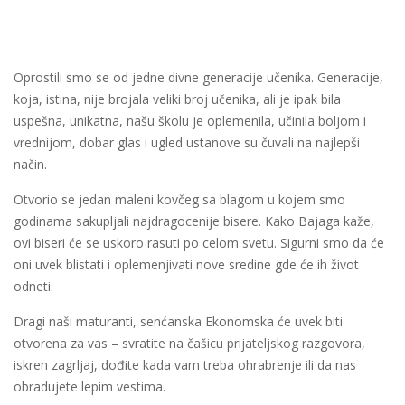
Oprostili smo se od jedne divne generacije učenika. Generacije,
koja, istina, nije brojala veliki broj učenika, ali je ipak bila
uspešna, unikatna, našu školu je oplemenila, učinila boljom i
vrednijom, dobar glas i ugled ustanove su čuvali na najlepši
način.
Otvorio se jedan maleni kovčeg sa blagom u kojem smo
godinama sakupljali najdragocenije bisere. Kako Bajaga kaže,
ovi biseri će se uskoro rasuti po celom svetu. Sigurni smo da će
oni uvek blistati i oplemenjivati nove sredine gde će ih život
odneti.
Dragi naši maturanti, senćanska Ekonomska će uvek biti
otvorena za vas – svratite na čašicu prijateljskog razgovora,
iskren zagrljaj, dođite kada vam treba ohrabrenje ili da nas
obradujete lepim vestima.