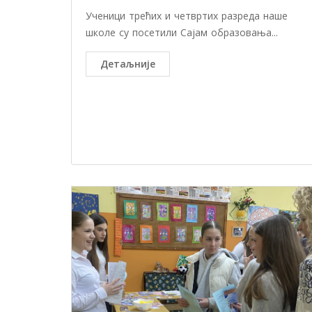
Ученици трећих и четвртих разреда наше
школе су посетили Сајам образовања...
Детаљније