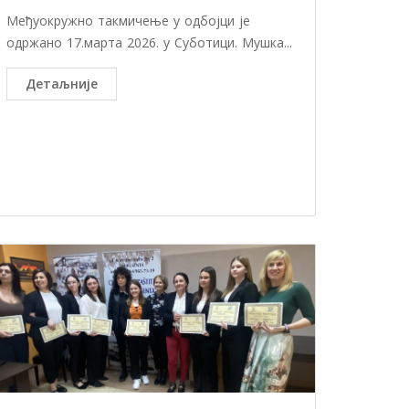
Међуокружно такмичење у одбојци је
одржано 17.марта 2026. у Суботици. Мушка...
Детаљније