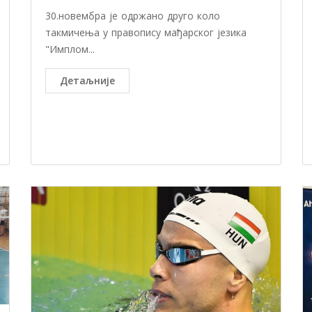
30.новембра је одржано друго коло
такмичења у правопису мађарског језика
"Имплом...
Детаљније