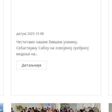
датум: 2023-12-08
Честитамо нашем бившем ученику,
Себастијану Сабоу на освојеној сребрној
медаљи на...
Детаљније