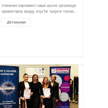
Ученички парламент наше школе организује
хуманитарну акцију, која ће трајати током...
Детаљније