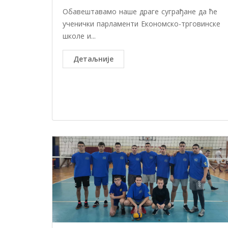
Обавештавамо наше драге суграђане да ће
ученички парламенти Економско-трговинске
школе и...
Детаљније