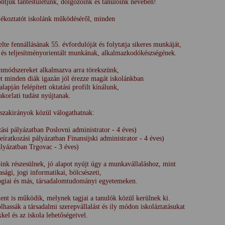
szöntjük tantestületünk, dolgozóink és tanulóink nevében!
jékoztatót iskolánk működéséről, minden
e fennállásának 55. évfordulóját és folytatja sikeres munkáját,
és teljesítményorientált munkának, alkalmazkodókészségének.
nmódszereket alkalmazva arra törekszünk,
let minden diák igazán jól érezze magát iskolánkban
pján felépített oktatási profilt kínálunk,
korlati tudást nyújtanak.
szakirányok közül válogathatnak:
zási pályázatban Poslovni administrator - 4 éves)
íratkozási pályázatban Finansijski administrator - 4 éves)
lyázatban Trgovac - 3 éves)
ink részesülnek, jó alapot nyújt úgy a munkavállaláshoz, mint
ági, jogi informatikai, bölcsészeti,
lógiai és más, társadalomtudományi egyetemeken.
t is működik, melynek tagjai a tanulók közül kerülnek ki.
lhassák a társadalmi szerepvállalást és ily módon iskoláztatásukat
kel és az iskola lehetőségeivel.