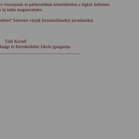
jó viszonynak és párbeszédnek köszönhetően a légkör kellemes,
s új tudás megszerzésére.
ésre! Szívesen várjuk hozzászólásaikat javaslataikat.
rnél
s Kereskedelmi Iskola igazgatója
_____________________________________