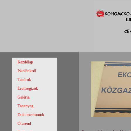
Kezdőlap
Iskolánkról
Tanárok
Érettségizők
Galéria
Tananyag
Dokumentumok
Órarend