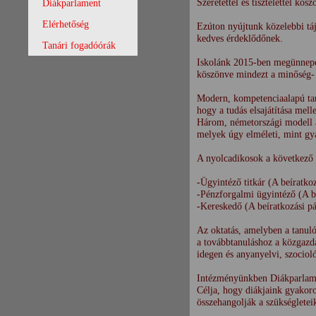
Szeretettel és tisztelettel kö
Diákparlament
Elérhetőség
Ezúton nyújtunk közelebbi tá
kedves érdeklődőnek.
Tanári fogadóórák
Iskolánk 2015-ben megünnepelt
köszönve mindezt a minőség- 
Modern, kompetenciaalapú ta
hogy a tudás elsajátítása mel
Három, németországi modell ala
melyek úgy elméleti, mint gya
A nyolcadikosok a következő 
-Ügyintéző titkár (A beíratko
-Pénzforgalmi ügyintéző (A be
-Kereskedő (A beíratkozási pá
Az oktatás, amelyben a tanuló
a továbbtanuláshoz a közgazdas
idegen és anyanyelvi, szocio
Intézményünkben Diákparlamen
Célja, hogy diákjaink gyakoro
összehangolják a szükségleteik