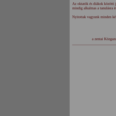
Az oktatók és diákok közötti 
mindig alkalmas a tanulásra é
Nyitottak vagyunk minden kérd
Tóth Ko
a zentai Közgazdasági é
________________________