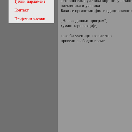
активностима ученика који нису везани
Ђачки парламент
наставника и ученика.
Контакт
Бави се организацијом традиционалних 
Пријемни часови
„Новогодишњи програм“,
хуманитарне акције,
како би ученици квалитетно
провели слободно време.