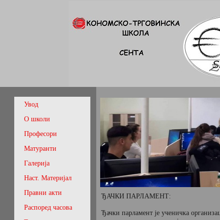
Увод
О школи
Професори
Матуранти
Галерија
Наст. Материјал
Правни акти
ЂАЧКИ ПАРЛАМЕНТ:
Распоред часова
Ђачки парламент је ученичка организа