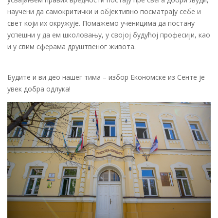
научени да самокритички и објективно посматрају себе и
свет који их окружује. Помажемо ученицима да постану
успешни у да ем школовању, у својој будућој професији, као
и у свим сферама друштвеног живота.
Будите и ви део нашег тима – избор Економске из Сенте је
увек добра одлука!