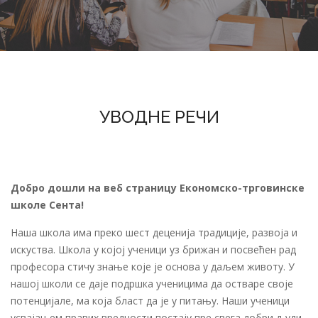
УВОДНЕ РЕЧИ
Добро дошли на веб страницу Економско-трговинске
школе Сента!
Наша школа има преко шест деценија традиције, развоја и
искуства. Школа у којој ученици уз брижан и посвећен рад
професора стичу знање које је основа у даљем животу. У
нашој школи се даје подршка ученицима да остваре своје
потенцијале, ма која бласт да је у питању. Наши ученици
усвајањем правих вредности постају пре свега добри људи,