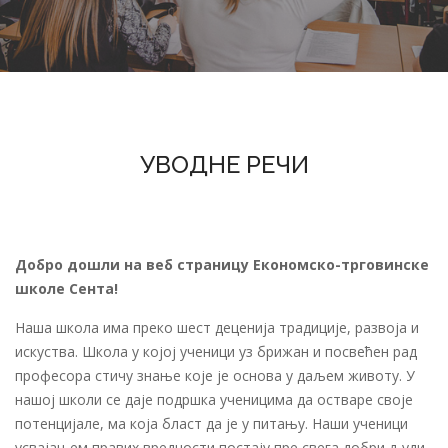
УВОДНЕ РЕЧИ
Добро дошли на веб страницу Економско-трговинске
школе Сента!
Наша школа има преко шест деценија традиције, развоја и
искуства. Школа у којој ученици уз брижан и посвећен рад
професора стичу знање које је основа у даљем животу. У
нашој школи се даје подршка ученицима да остваре своје
потенцијале, ма која бласт да је у питању. Наши ученици
усвајањем правих вредности постају пре свега добри људи,