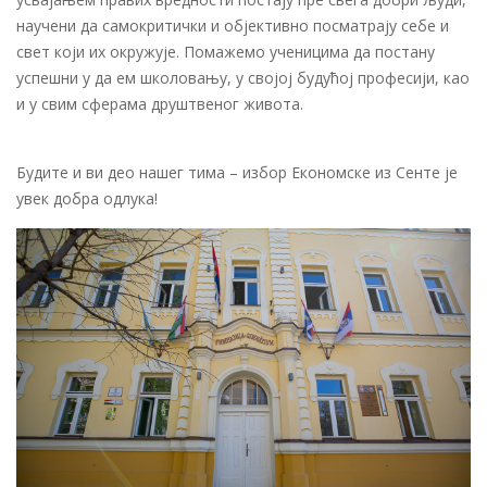
научени да самокритички и објективно посматрају себе и
свет који их окружује. Помажемо ученицима да постану
успешни у да ем школовању, у својој будућој професији, као
и у свим сферама друштвеног живота.
Будите и ви део нашег тима – избор Економске из Сенте је
увек добра одлука!