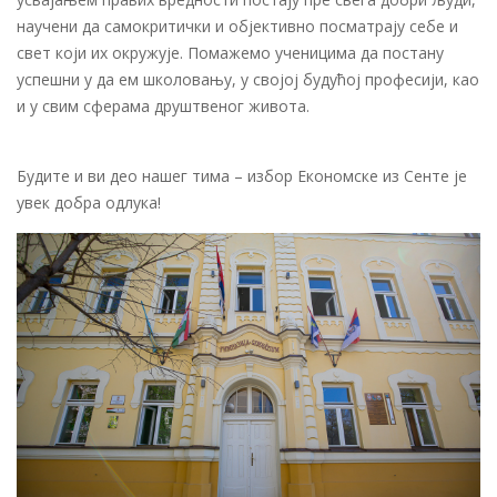
научени да самокритички и објективно посматрају себе и
свет који их окружује. Помажемо ученицима да постану
успешни у да ем школовању, у својој будућој професији, као
и у свим сферама друштвеног живота.
Будите и ви део нашег тима – избор Економске из Сенте је
увек добра одлука!