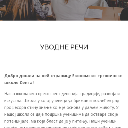
УВОДНЕ РЕЧИ
Добро дошли на веб страницу Економско-трговинске
школе Сента!
Наша школа има преко шест деценија традиције, развоја и
искуства. Школа у којој ученици уз брижан и посвећен рад
професора стичу знање које је основа у даљем животу. У
нашој школи се даје подршка ученицима да остваре своје
потенцијале, ма која бласт да је у питању. Наши ученици
усвајањем правих вредности постају пре свега добри људи,