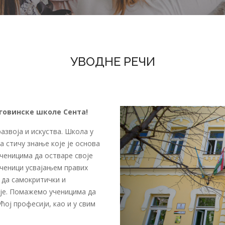
УВОДНЕ РЕЧИ
говинске школе Сента!
азвоја и искуства. Школа у
а стичу знање које је основа
ученицима да остваре своје
 ученици усвајањем правих
 да самокритички и
ује. Помажемо ученицима да
ћој професији, као и у свим