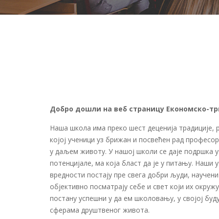
Добро дошли на веб страницу Економско-тр
Наша школа има преко шест деценија традиције, р
којој ученици уз брижан и посвећен рад професор
у даљем животу. У нашој школи се даје подршка 
потенцијале, ма која бласт да је у питању. Наши
вредности постају пре свега добри људи, научени
објективно посматрају себе и свет који их окруж
постану успешни у да ем школовању, у својој буду
сферама друштвеног живота.