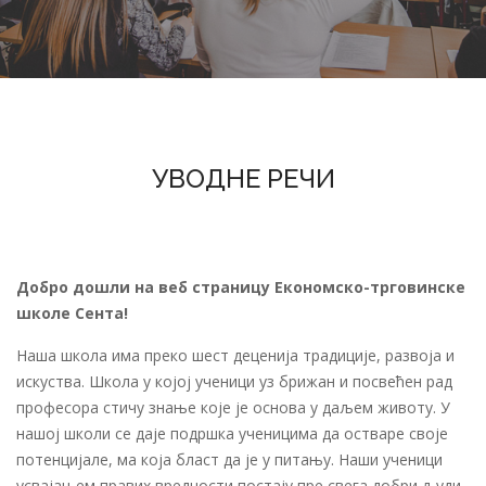
УВОДНЕ РЕЧИ
Добро дошли на веб страницу Економско-трговинске
школе Сента!
Наша школа има преко шест деценија традиције, развоја и
искуства. Школа у којој ученици уз брижан и посвећен рад
професора стичу знање које је основа у даљем животу. У
нашој школи се даје подршка ученицима да остваре своје
потенцијале, ма која бласт да је у питању. Наши ученици
усвајањем правих вредности постају пре свега добри људи,