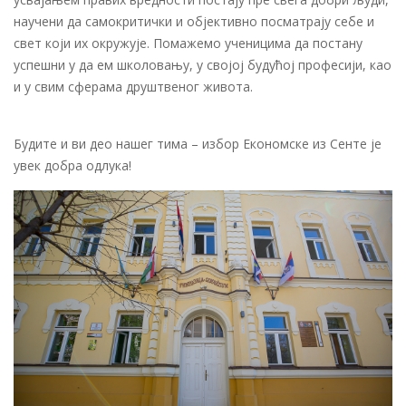
научени да самокритички и објективно посматрају себе и
свет који их окружује. Помажемо ученицима да постану
успешни у да ем школовању, у својој будућој професији, као
и у свим сферама друштвеног живота.
Будите и ви део нашег тима – избор Економске из Сенте је
увек добра одлука!