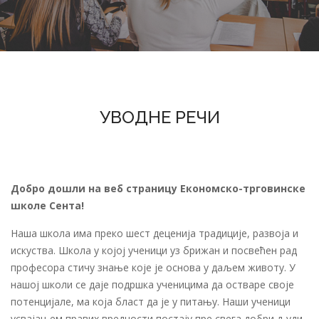
УВОДНЕ РЕЧИ
Добро дошли на веб страницу Економско-трговинске
школе Сента!
Наша школа има преко шест деценија традиције, развоја и
искуства. Школа у којој ученици уз брижан и посвећен рад
професора стичу знање које је основа у даљем животу. У
нашој школи се даје подршка ученицима да остваре своје
потенцијале, ма која бласт да је у питању. Наши ученици
усвајањем правих вредности постају пре свега добри људи,