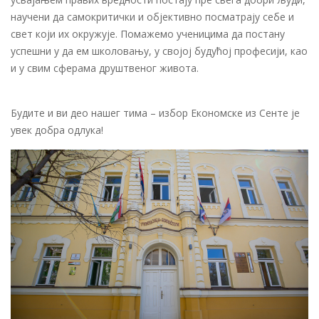
научени да самокритички и објективно посматрају себе и
свет који их окружује. Помажемо ученицима да постану
успешни у да ем школовању, у својој будућој професији, као
и у свим сферама друштвеног живота.
Будите и ви део нашег тима – избор Економске из Сенте је
увек добра одлука!