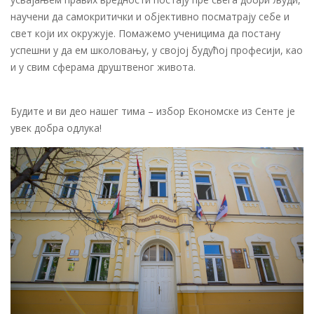
научени да самокритички и објективно посматрају себе и
свет који их окружује. Помажемо ученицима да постану
успешни у да ем школовању, у својој будућој професији, као
и у свим сферама друштвеног живота.
Будите и ви део нашег тима – избор Економске из Сенте је
увек добра одлука!