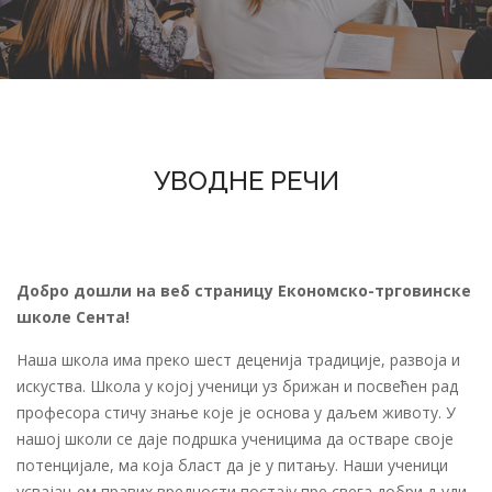
УВОДНЕ РЕЧИ
Добро дошли на веб страницу Економско-трговинске
школе Сента!
Наша школа има преко шест деценија традиције, развоја и
искуства. Школа у којој ученици уз брижан и посвећен рад
професора стичу знање које је основа у даљем животу. У
нашој школи се даје подршка ученицима да остваре своје
потенцијале, ма која бласт да је у питању. Наши ученици
усвајањем правих вредности постају пре свега добри људи,