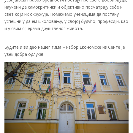
научени да самокритички и објективно посматрају себе и
свет који их окружује. Помажемо ученицима да постану
успешни у да ем школовању, у својој будућој професији, као
и у свим сферама друштвеног живота.
Будите и ви део нашег тима – избор Економске из Сенте је
увек добра одлука!