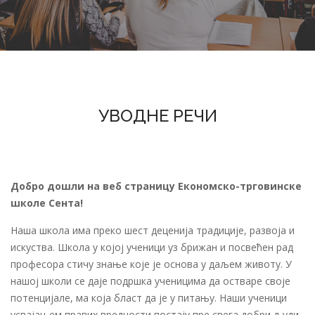
УВОДНЕ РЕЧИ
Добро дошли на веб страницу Економско-трговинске
школе Сента!
Наша школа има преко шест деценија традиције, развоја и
искуства. Школа у којој ученици уз брижан и посвећен рад
професора стичу знање које је основа у даљем животу. У
нашој школи се даје подршка ученицима да остваре своје
потенцијале, ма која бласт да је у питању. Наши ученици
усвајањем правих вредности постају пре свега добри људи,