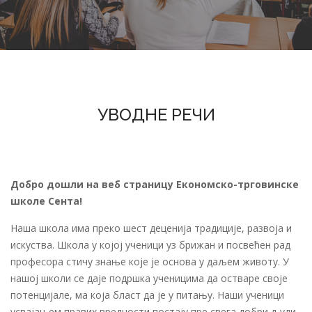
УВОДНЕ РЕЧИ
Добро дошли на веб страницу Економско-трговинске
школе Сента!
Наша школа има преко шест деценија традиције, развоја и
искуства. Школа у којој ученици уз брижан и посвећен рад
професора стичу знање које је основа у даљем животу. У
нашој школи се даје подршка ученицима да остваре своје
потенцијале, ма која бласт да је у питању. Наши ученици
усвајањем правих вредности постају пре свега добри људи,