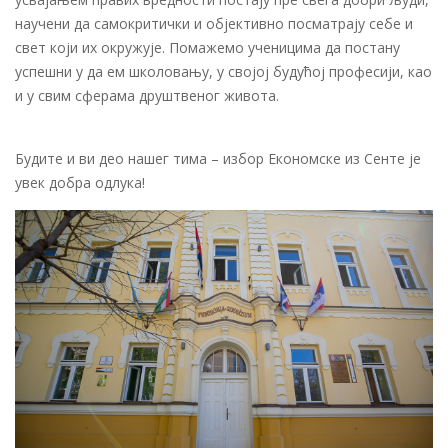
научени да самокритички и објективно посматрају себе и
свет који их окружује. Помажемо ученицима да постану
успешни у да ем школовању, у својој будућој професији, као
и у свим сферама друштвеног живота.
Будите и ви део нашег тима – избор Економске из Сенте је
увек добра одлука!