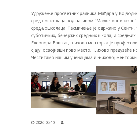
Удружење просветних радника Мађара у Војводини
средњошколаца под називом "Маркетинг изазов"
средњошколаца. Такмичење је одржано у Сенти, 16
суботичких, бечејских средњих школа, и средњих 
Елеонора Ваштаг, њихова менторка је професориц
сјају, освојивши прво место. Њихово предузеће н
Честитамо нашим ученицама и њиховој менторки
2026-05-18