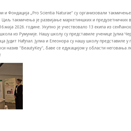
 и Фондација „Pro Scientia Naturae” су организовали такмичење
. Циљ такмичења је развијање маркетиншких и предузетничких 
.маја 2026. године. Укупно је учествовало 13 екипа из сенћанск
школа из Румуније. Нашу школу су представиле ученице Јулиа Че
а Јудит Нађпал. Јулиа и Елеонора су нашу школу представиле у 
оси назив "BeautyKey", баве се едукацијом у области неговања л
!