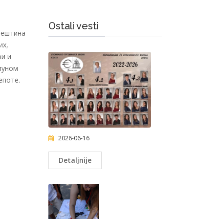
Ostali vesti
вештина
их,
ри и
пуном
епоте.
2026-06-16
Detaljnije