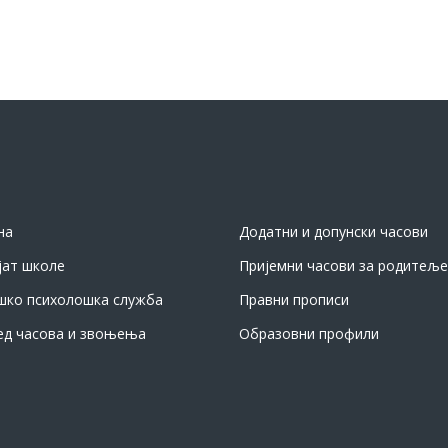
на
Додатни и допунски часови
јат школе
Пријемни часови за родитеље
шко психолошка служба
Правни прописи
ед часова и звоњења
Образовни профили