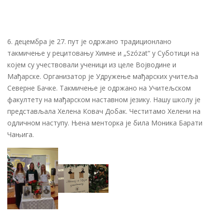
6. децембра је 27. пут је одржано традиционлано
такмичење у рецитовању Химне и „Szózat“ у Суботици на
којем су учествовали ученици из целе Војводине и
Мађарске. Организатор је Удружењe мађарских учитеља
Северне Бачке. Такмичење је одржано на Учитељском
факултету на мађарском наставном језику. Нашу школу је
представљала Хелена Ковач Добак. Честитамо Хелени на
одличном наступу. Њена менторка је била Моника Барати
Чањига.