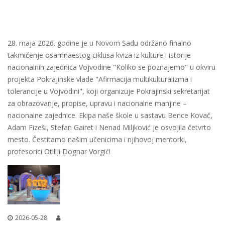
28. maja 2026. godine je u Novom Sadu održano finalno
takmičenje osamnaestog ciklusa kviza iz kulture i istorije
nacionalnih zajednica Vojvodine "Koliko se poznajemo" u okviru
projekta Pokrajinske vlade "Afirmacija multikulturalizma i
tolerancije u Vojvodini", koji organizuje Pokrajinski sekretarijat
za obrazovanje, propise, upravu i nacionalne manjine –
nacionalne zajednice. Ekipa naše škole u sastavu Bence Kovač,
Adam Fizeši, Stefan Gairet i Nenad Miljković je osvojila četvrto
mesto. Čestitamo našim učenicima i njihovoj mentorki,
profesorici Otiliji Dognar Vorgić!
2026-05-28