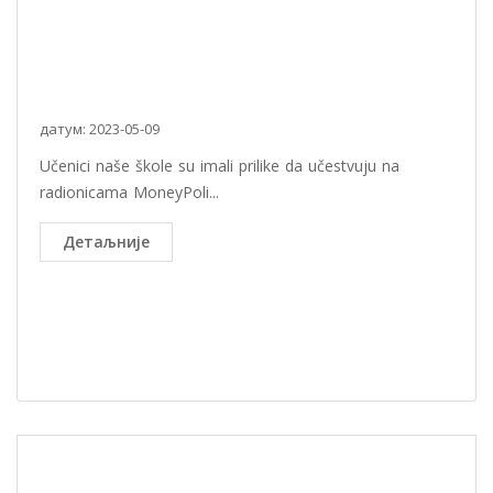
датум: 2023-05-09
Učenici naše škole su imali prilike da učestvuju na
radionicama MoneyPoli...
Детаљније