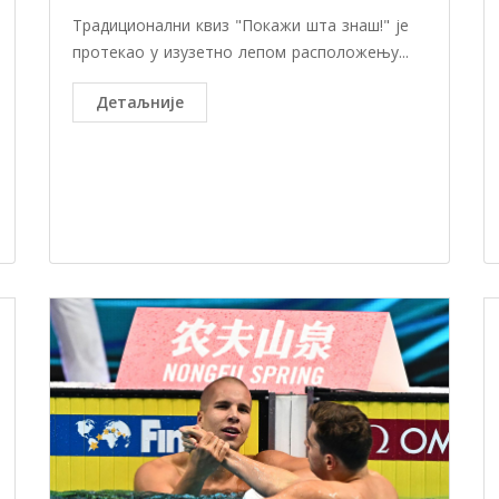
Традиционални квиз "Покажи шта знаш!" је
протекао у изузетно лепом расположењу...
Детаљније